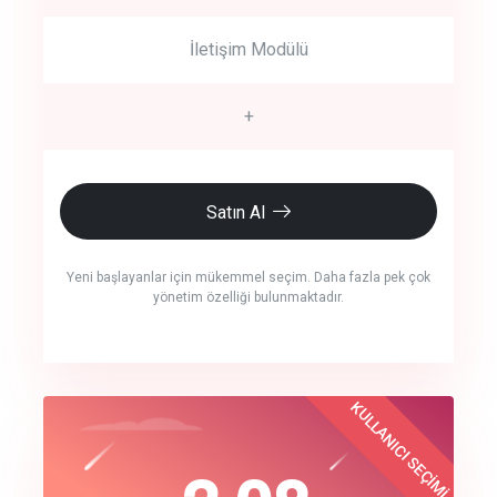
İletişim Modülü
+
Satın Al
Yeni başlayanlar için mükemmel seçim. Daha fazla pek çok
yönetim özelliği bulunmaktadır.
crm auto cync
KULLANICI SEÇİMİ
Best Choice
click to call back