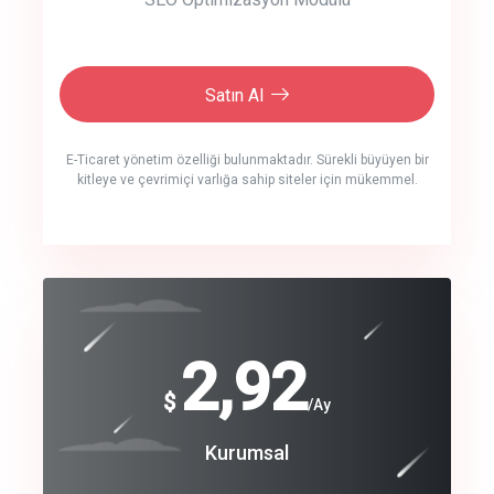
Satın Al
E-Ticaret yönetim özelliği bulunmaktadır. Sürekli büyüyen bir
kitleye ve çevrimiçi varlığa sahip siteler için mükemmel.
crm auto cync
click to call back
240
2,92
$
$
/year
/Ay
track energy costs
Coroprate
Kurumsal
predictive dialing