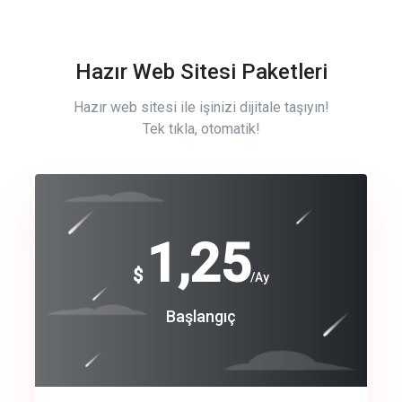
Hazır Web Sitesi Paketleri
Hazır web sitesi ile işinizi dijitale taşıyın!
Tek tıkla, otomatik!
Free
1,25
$
/Ay
Basic
Başlangıç