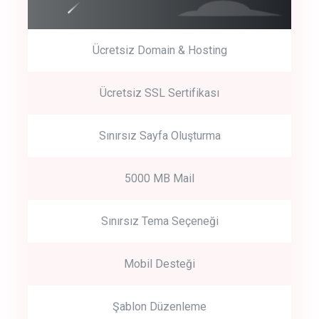
Ücretsiz Domain & Hosting
Get Started
Ücretsiz SSL Sertifikası
Start by trying our service for 30 days free trial no credit card
required.
Sınırsız Sayfa Oluşturma
5000 MB Mail
Sınırsız Tema Seçeneği
Mobil Desteği
Şablon Düzenleme