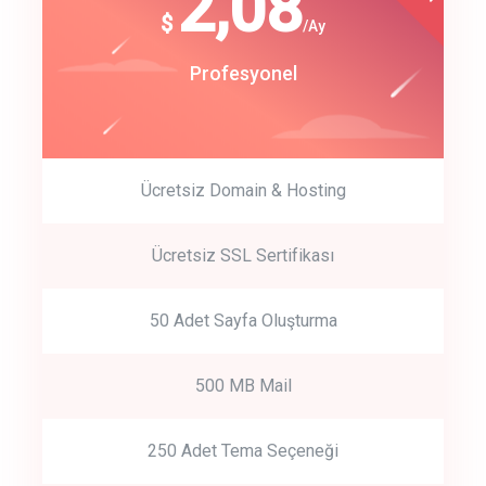
180
2,08
$
$
/year
/Ay
track energy costs
Start Up
Profesyonel
predictive dialing
Ücretsiz Domain & Hosting
Get Started
Ücretsiz SSL Sertifikası
Start by trying our service for 30 days free trial no credit card
required.
50 Adet Sayfa Oluşturma
500 MB Mail
250 Adet Tema Seçeneği